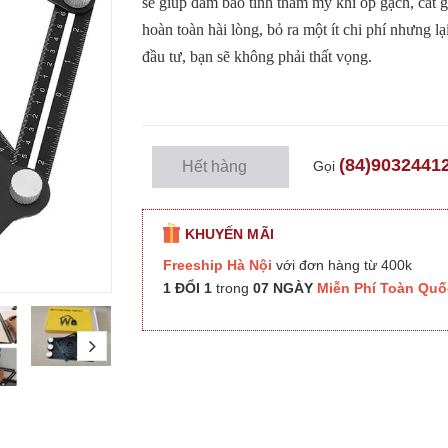
sẽ giúp đảm bảo tính thẩm mỹ khi ốp gạch, cắt g
hoàn toàn hài lòng, bỏ ra một ít chi phí nhưng 
đầu tư, bạn sẽ không phải thất vọng.
(84)9032441
Gọi
Hết hàng
KHUYẾN MÃI
Freeship Hà Nội
với đơn hàng từ 400k
1 ĐỔI 1
trong
07 NGÀY
Miễn Phí Toàn Quố
next