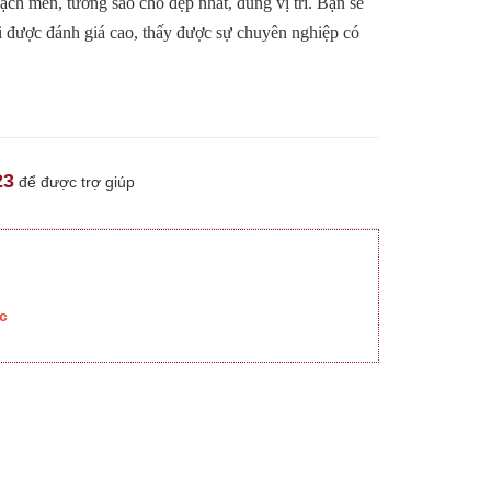
ạch men, tường sao cho đẹp nhất, đúng vị trí. Bạn sẽ
lại được đánh giá cao, thấy được sự chuyên nghiệp có
23
để được trợ giúp
c