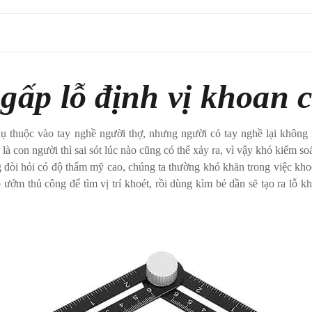
gấp lỗ định vị khoan 
huộc vào tay nghề người thợ, nhưng người có tay nghề lại không 
à con người thì sai sót lúc nào cũng có thể xảy ra, vì vậy khó kiểm so
òi hỏi có độ thẩm mỹ cao, chúng ta thường khó khăn trong việc kho
ướm thủ công để tìm vị trí khoét, rồi dùng kìm bẻ dần sẽ tạo ra lỗ k