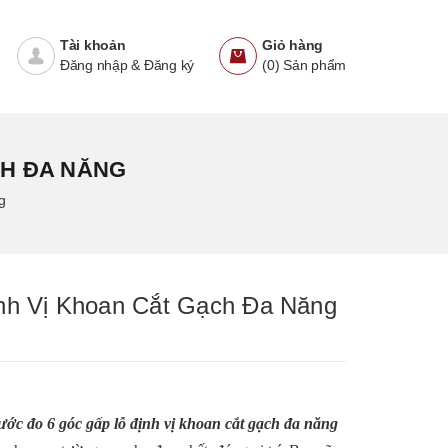
Tài khoản
Giỏ hàng
Đăng nhập
&
Đăng ký
(
0
)
Sản phẩm
CH ĐA NĂNG
g
nh Vị Khoan Cắt Gạch Đa Năng
ớc đo 6 góc gấp lỗ định vị khoan cắt gạch đa năng