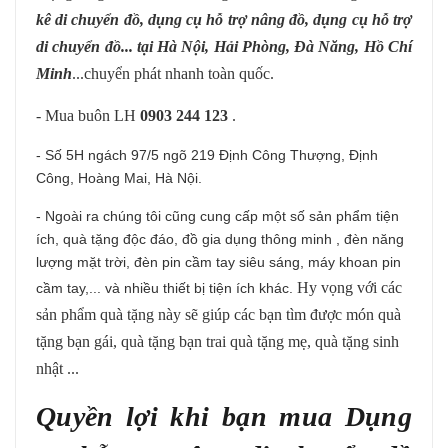
kê di chuyển đồ, dụng cụ hỗ trợ nâng đồ, dụng cụ hỗ trợ
di chuyển đồ... tại Hà Nội, Hải Phòng, Đà Năng, Hồ Chí
Minh
...chuyển phát nhanh toàn quốc.
- Mua buôn LH
0903 244 123
.
- Số 5H ngách 97/5 ngõ 219 Định Công Thượng, Định
Công, Hoàng Mai, Hà Nội.
- Ngoài ra chúng tôi cũng cung cấp một số sản phẩm tiện
ích, quà tặng độc đáo,
đồ gia dụng thông minh
,
đèn năng
lượng mặt trời
,
đèn pin cầm tay siêu sáng
,
máy khoan pin
Hy vọng với các
cầm tay
,... và nhiều thiết bị tiện ích khác.
sản phẩm quà tặng này sẽ giúp các bạn tìm được món quà
tặng bạn gái, quà tặng bạn trai quà tặng mẹ, quà tặng sinh
nhật ...
Quyền lợi khi bạn mua
Dụng