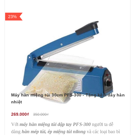
23%
Máy hàn miệng túi 30cm PFS-300 - Tặng kèm dây hàn
nhiệt
269.000₫
350.000₫
Với
máy hàn miệng túi dập tay PFS-300
người ta dễ
dàng
hàn mép túi, ép miệng túi nilong
và các loại bao bì