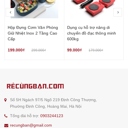
prev
nex
Hộp Đựng Cơm Văn Phòng
Dụng cụ hỗ trợ nâng di
Giữ Nhiệt Inox 2 Tầng Cao
chuyển đồ đạc thông minh
Cấp
600kg
199.000₫
99.000₫
299.000₫
179.000₫
Số 5H Ngách 97/5 Ngõ 219 Định Công Thượng,
Phường Định Công, Hoàng Mai, Hà Nội
Tổng đài hỗ trợ:
0903244123
recungban@gmail.com