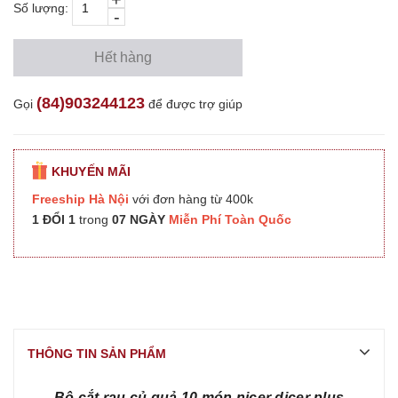
Số lượng:
-
Hết hàng
(84)903244123
Gọi
để được trợ giúp
KHUYẾN MÃI
Freeship Hà Nội
với đơn hàng từ 400k
1 ĐỔI 1
trong
07 NGÀY
Miễn Phí Toàn Quốc
THÔNG TIN SẢN PHẨM
Bộ cắt rau củ quả 10 món nicer dicer plus