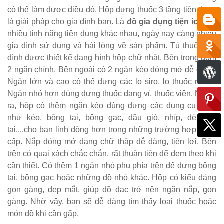
có thể làm được điều đó. Hộp đựng thuốc 3 tầng tiện dụng
là giải pháp cho gia đình bạn. Là
đồ gia dụng tiện ích
với
nhiều tính năng tiện dụng khác nhau, ngày nay càng nhiều
gia đình sử dụng và hài lòng về sản phẩm. Tủ thuốc gia
đình được thiết kế dạng hình hộp chữ nhật. Bên trong gồm
2 ngăn chính. Bên ngoài có 2 ngăn kéo đóng mở dễ dàng.
Ngăn lớn và cao có thể đựng các lọ siro, lọ thuốc nước.
Ngăn nhỏ hơn dùng đựng thuốc dạng vỉ, thuốc viên. Ngoài
ra, hộp có thêm ngăn kéo dùng đựng các dụng cụ khác
như kéo, bông tai, bông gạc, dầu gió, nhíp, đèn soi
tai....cho bạn linh động hơn trong những trường hợp khẩn
cấp. Nắp đóng mở dạng chữ thập dễ dàng, tiện lợi. Bên
trên có quai xách chắc chắn, rất thuận tiện để đem theo khi
cần thiết. Có thêm 1 ngăn nhỏ phụ phía trên để đựng bông
tai, bông gạc hoặc những đồ nhỏ khác. Hộp có kiểu dáng
gọn gàng, đẹp mắt, giúp đồ đạc trở nên ngăn nắp, gọn
gàng. Nhờ vậy, bạn sẽ dễ dàng tìm thấy loại thuốc hoặc
món đồ khi cần gấp.