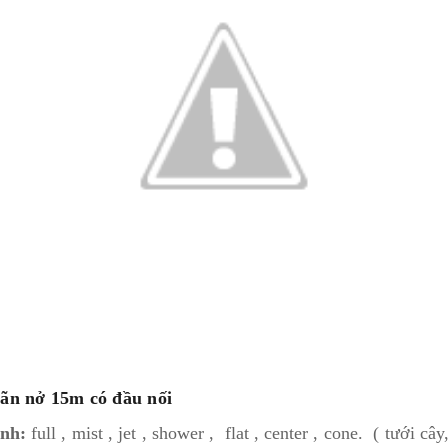
iãn nở 15m có đầu nối
inh:
full , mist , jet , shower , flat , center , cone. ( tưới câ