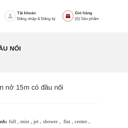
Tài khoản
Giỏ hàng
Đăng nhập
&
Đăng ký
(
0
)
Sản phẩm
ẦU NỐI
ãn nở 15m có đầu nối
inh:
full , mist , jet , shower , flat , center ,