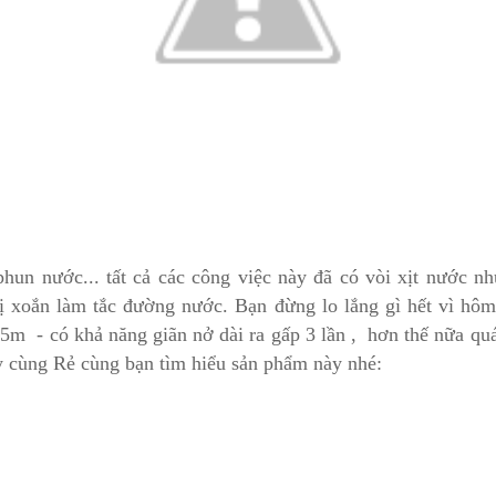
un nước... tất cả các công việc này đã có vòi xịt nước n
bị xoắn làm tắc đường nước. Bạn đừng lo lắng gì hết vì h
 - có khả năng giãn nở dài ra gấp 3 lần , hơn thế nữa quá t
y cùng Rẻ cùng bạn tìm hiểu sản phẩm này nhé: