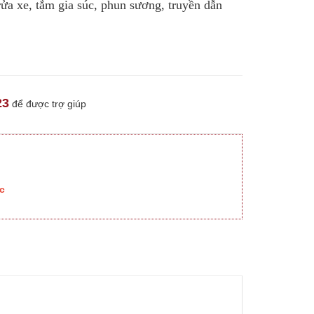
 rửa xe, tắm gia súc, phun sương, truyền dẫn
23
để được trợ giúp
c