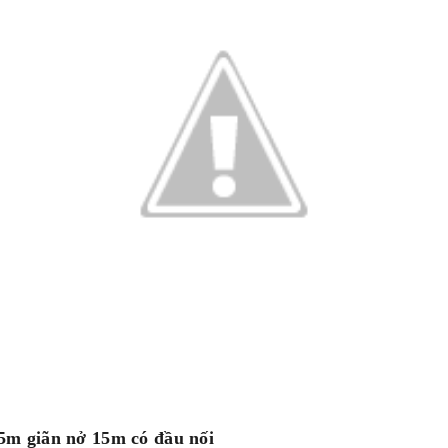
 5m giãn nở 15m có đầu nối