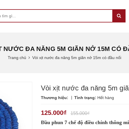
ỊT NƯỚC ĐA NĂNG 5M GIÃN NỞ 15M CÓ Đ
Trang chủ
Vòi xịt nước đa năng 5m giãn nở 15m có đầu nối
Vòi xịt nước đa năng 5m gi
|
Thương hiệu:
Tình trạng:
Hết hàng
125.000₫
155.000₫
Đầu phun 7 chế độ điều chỉnh thông m