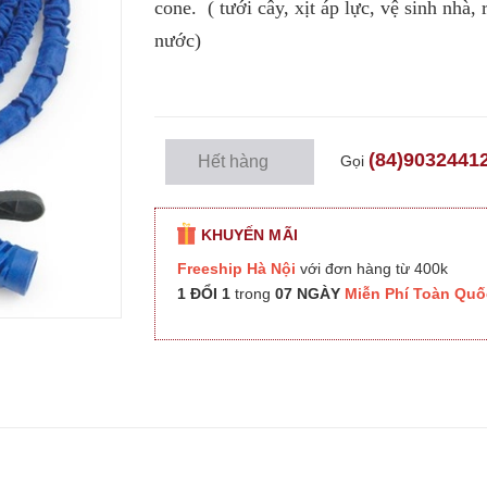
cone. ( tưới cây, xịt áp lực, vệ sinh nhà,
nước)
(84)9032441
Gọi
Hết hàng
KHUYẾN MÃI
Freeship Hà Nội
với đơn hàng từ 400k
1 ĐỔI 1
trong
07 NGÀY
Miễn Phí Toàn Quố