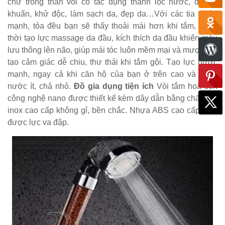
chứ trong thân vòi có tác dụng thanh lọc nước, diệt vi
khuẩn, khử độc, làm sạch da, đẹp da…Với các tia nước
mạnh, tỏa đều bạn sẽ thấy thoải mái hơn khi tắm, đồng
thời tạo lực massage da đầu, kích thích da đầu khiến máu
lưu thông lên não, giúp mái tóc luôn mềm mại và mượt mà,
tạo cảm giác dễ chiu, thư thái khi tắm gội. Tạo lực nước
mạnh, ngay cả khi căn hộ của bạn ở trên cao và dòng
nước ít, chả nhỏ.
Đồ gia dụng tiện ích
Vòi tắm hoa sen
công nghệ nano được thiết kế kèm dây dẫn bằng chất liệu
inox cao cấp không gỉ, bền chắc. Nhựa ABS cao cấp chịu
được lực va đập.