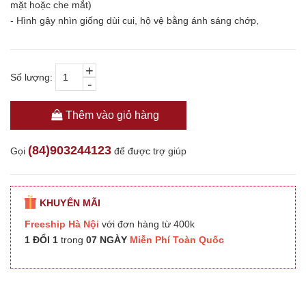
mặt hoặc che mắt)
- Hình gậy nhìn giống dùi cui, hộ vệ bằng ánh sáng chớp,
+
Số lượng:
-
Thêm vào giỏ hàng
(84)903244123
Gọi
để được trợ giúp
KHUYẾN MÃI
Freeship Hà Nội
với đơn hàng từ 400k
1 ĐỔI 1
trong
07 NGÀY
Miễn Phí Toàn Quốc