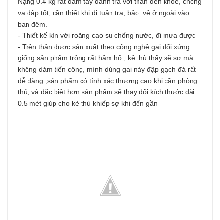
Nặng 0.4 kg rất đầm tay đánh trả với thân đèn khoẻ, chống
va đập tốt, cần thiết khi đi tuần tra, bảo vệ ở ngoài vào
ban đêm,
- Thiết kế kín với roăng cao su chống nước, đi mưa được
- Trên thân được sản xuất theo công nghệ gai đối xứng
giống sản phẩm trông rất hầm hố , kẻ thù thấy sẽ sợ mà
không dám tiến công, mình dùng gai này đập gạch đá rất
dễ dàng ,sản phẩm có tính xác thương cao khi cần phòng
thủ, và đặc biệt hơn sản phẩm sẽ thay đổi kích thước dài
0.5 mét giúp cho kẻ thù khiếp sợ khi đến gần