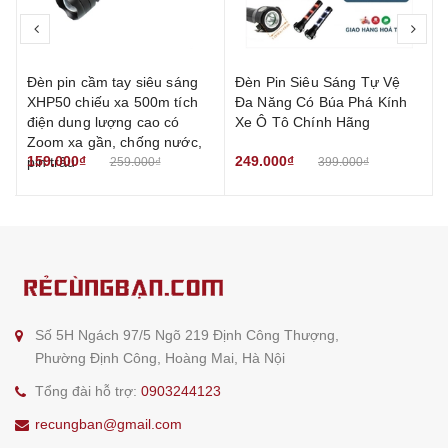
prev
nex
Đèn pin cầm tay siêu sáng
Đèn Pin Siêu Sáng Tự Vệ
XHP50 chiếu xa 500m tích
Đa Năng Có Búa Phá Kính
điện dung lượng cao có
Xe Ô Tô Chính Hãng
Zoom xa gần, chống nước,
159.000₫
249.000₫
pin trâu
259.000₫
399.000₫
Số 5H Ngách 97/5 Ngõ 219 Định Công Thượng,
Phường Định Công, Hoàng Mai, Hà Nội
Tổng đài hỗ trợ:
0903244123
recungban@gmail.com