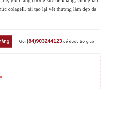
 thể, giúp tăng cường sức đề kháng, chống lão
hức colagell, tái tạo lại vết thương làm đẹp da
(84)903244123
Gọi
để được trợ giúp
hàng
c