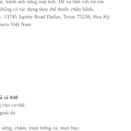
, tránh ánh nắng mặt trời. Để xa tầm với trẻ em.
hông có tác dụng thay thế thuốc chữa bệnh.
c. 13745 Jupiter Road Dallas, Texas 75238, Hoa Kỳ
ducts Việt Nam
ã số 048
 cho cơ thể.
goài da.
á sừng, chàm, mụn trứng cá, mụn bọc.