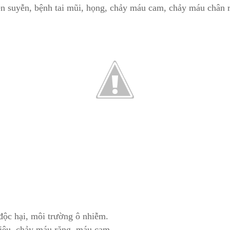
en suyễn, bệnh tai mũi, họng, chảy máu cam, chảy máu chân
độc hại, môi trường ô nhiễm.
tiêu, chảy máu răng, máu cam.