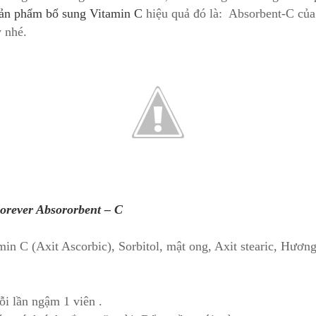
ản phẩm bổ sung Vitamin C
hiệu quả đó là: Absorbent-C của
y nhé.
orever Absororbent – C
n C (Axit Ascorbic), Sorbitol, mật ong, Axit stearic, Hương
i lần ngậm 1 viên .