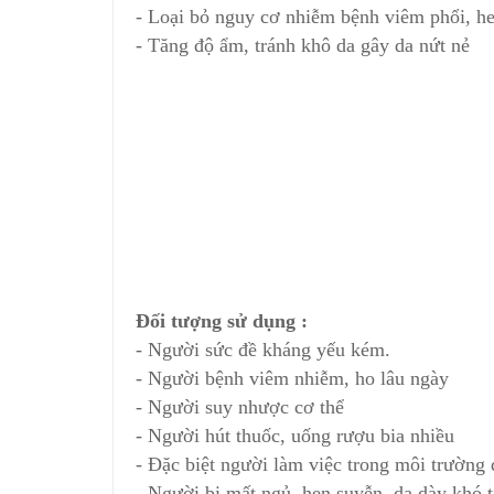
- Loại bỏ nguy cơ nhiễm bệnh viêm phổi, h
- Tăng độ ẩm, tránh khô da gây da nứt nẻ
Đối tượng sử dụng :
- Người sức đề kháng yếu kém.
- Người bệnh viêm nhiễm, ho lâu ngày
- Người suy nhược cơ thể
- Người hút thuốc, uống rượu bia nhiều
- Đặc biệt người làm việc trong môi trường 
- Người bị mất ngủ, hen suyễn, dạ dày khó 