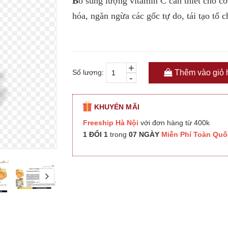
B
ổ sung lượng vitamin C cần thiết cho cơ
hóa, ngăn ngừa các gốc tự do, tái tạo tổ c
+
Số lượng:
Thêm vào giỏ 
-
KHUYẾN MÃI
Freeship Hà Nội
với đơn hàng từ 400k
1 ĐỔI 1
trong
07 NGÀY
Miễn Phí Toàn Quố
next