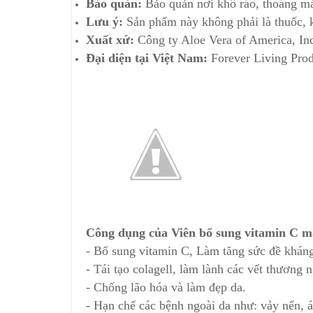
Bảo quản:
Bảo quản nơi khô ráo, thoáng mát
Lưu ý:
Sản phẩm này không phải là thuốc, k
Xuất xứ:
Công ty Aloe Vera of America, In
Đại diện tại Việt Nam:
Forever Living Pro
Công dụng của Viên bổ sung vitamin C m
- Bổ sung vitamin C, Làm tăng sức đề kháng
- Tái tạo colagell, làm lành các vết thương n
- Chống lão hóa và làm đẹp da.
- Hạn chế các bệnh ngoài da như: vảy nến, 