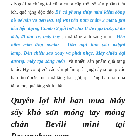
- Ngoài ra chúng tôi cũng cung cấp một số sản phẩm tiện
ích, quà tặng độc đáo
Bể cá phong thủy mini kiêm đồng
hồ để bàn và đèn led
,
Bộ Phi tiêu nam châm 2 mặt 6 phi
tiêu tiện dụng
,
Combo 2 gối hơi chữ U để ngủ trưa, đi du
lịch, đi tàu xe, máy bay
; quà tặng ánh sáng như :
Đèn
nấm cảm ứng avatar
,
Đèn ngủ tình yêu neight
lamp
,
Đèn chiếu sao xoay và phát nhạc
,
Máy chiếu đại
dương, máy tạo sóng biển
và nhiều sản phẩm quà tặng
khác. Hy vọng với các sản phẩm quà tặng này sẽ giúp các
bạn tìm được món quà tặng bạn gái, quà tặng bạn trai quà
tặng mẹ, quà tặng sinh nhật ...
Quyền lợi khi bạn mua Máy
sấy khô sơn móng tay móng
chân Bevili mini tại
Recungban.com