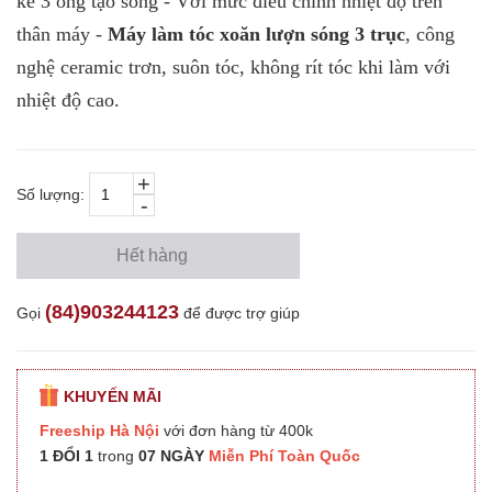
kế 3 ống tạo sóng - Với mức điều chỉnh nhiệt độ trên
thân máy -
Máy làm tóc xoăn lượn sóng 3 trục
, công
nghệ ceramic trơn, suôn tóc, không rít tóc khi làm với
nhiệt độ cao.
+
Số lượng:
-
Hết hàng
(84)903244123
Gọi
để được trợ giúp
KHUYẾN MÃI
Freeship Hà Nội
với đơn hàng từ 400k
1 ĐỔI 1
trong
07 NGÀY
Miễn Phí Toàn Quốc