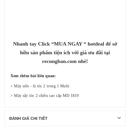
Nhanh tay Click
“
MUA NGAY
“ hotdeal
để sở
hữu sản phẩm tiện ích với giá ưu đãi tại
recungban.com nhé
!
Xem thêm bài liên quan:
>
Máy uốn - là tóc 2 trong 1 Multi
>
Máy sấy tóc 2 chiều cao cấp MD 1819
ĐÁNH GIÁ CHI TIẾT