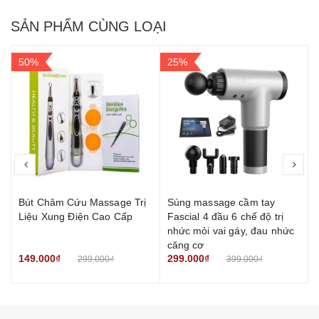
SẢN PHẨM CÙNG LOẠI
50%
25%
prev
nex
Bút Châm Cứu Massage Trị
Súng massage cầm tay
Liệu Xung Điện Cao Cấp
Fascial 4 đầu 6 chế độ trị
nhức mỏi vai gáy, đau nhức
căng cơ
149.000₫
299.000₫
299.000₫
399.000₫