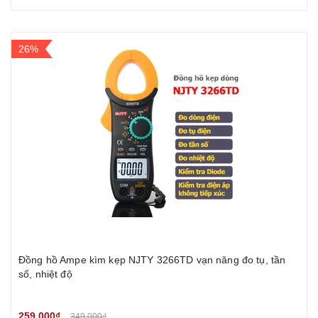
26%
Đồng hồ Ampe kìm kẹp NJTY 3266TD vạn năng đo tụ, tần
số, nhiệt độ
259.000₫
349.000₫