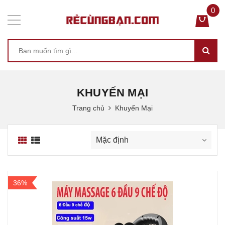
0
KHUYẾN MẠI
Trang chủ
Khuyến Mại
36%