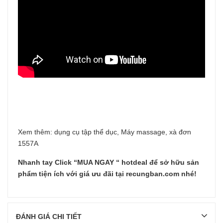
Xem thêm:
dụng cụ tập thể dục
,
Máy massage
,
xà đơn
1557A
Nhanh tay Click
“
MUA NGAY
“ hotdeal để sở hữu sản
phẩm tiện ích với giá ưu đãi tại recungban.com nhé!
ĐÁNH GIÁ CHI TIẾT