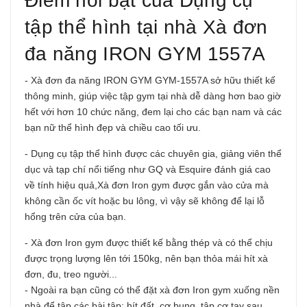
Điểm nổi bật của Dụng cụ
tập thể hình tại nhà Xà đơn
đa năng IRON GYM 1557A
- Xà đơn đa năng IRON GYM GYM-1557A sở hữu thiết kế
thông minh, giúp việc tập gym tại nhà dễ dàng hơn bao giờ
hết với hơn 10 chức năng, đem lại cho các bạn nam và các
bạn nữ thể hình đẹp và chiều cao tối ưu.
- Dụng cụ tập thể hình được các chuyên gia, giảng viên thể
dục và tạp chí nổi tiếng như GQ và Esquire đánh giá cao
về tính hiệu quả,Xà đơn Iron
gym được gắn vào cửa mà
không cần ốc vít hoặc bu lông, vì vậy sẽ không để lại lỗ
hổng trên cửa của bạn.
- Xà đơn Iron gym được thiết kế bằng thép và có thể chịu
được trọng lượng lên tới 150kg, nên bạn thỏa mái hít xà
đơn, đu, treo người...
- Ngoài ra bạn cũng có thể đặt xà đơn Iron gym xuống nền
nhà để tập các bài tập: hít đất. cơ bụng, tập cơ tay sau..