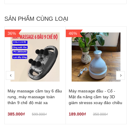
SẢN PHẨM CÙNG LOẠI
36%
46%
prev
nex
Máy massage cầm tay 6 đầu
Máy massage đầu - Cổ -
rung, máy massage toàn
Mặt đa năng cầm tay 3D
thân 9 chế độ mát xa
giảm stresss xoay đảo chiều
385.000₫
189.000₫
599.000₫
350.000₫