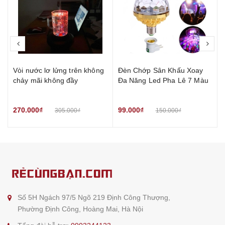
prev
nex
Vòi nước lơ lửng trên không
Đèn Chớp Sân Khấu Xoay
chảy mãi không đầy
Đa Năng Led Pha Lê 7 Màu
270.000₫
99.000₫
305.000₫
150.000₫
Số 5H Ngách 97/5 Ngõ 219 Định Công Thượng,
Phường Định Công, Hoàng Mai, Hà Nội