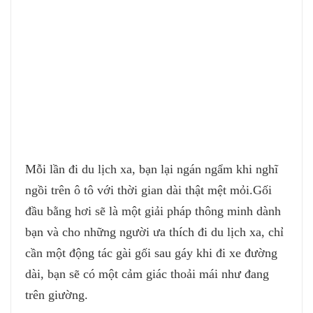
giá, mua hàng khuyến mãi, phieu giam gia, mua
hang giam gia, khuyen mai, chuong trinh khuyen
mai, voucher, mua hang gia re, hang khuyen mai,
hang giam gia, mua hang truc tuyen, mua hang
online, hang gia re, mua hang khuyen mai, phieu
khuyen mai, hotmoingay, giamua, nhommua,
hotdeal, dealsoc, cungmua, mua chung, hot deal
Mỗi lần đi du lịch xa, bạn lại ngán ngẩm khi nghĩ
ngồi trên ô tô với thời gian dài thật mệt mỏi.
Gối
đầu bằng hơi sẽ là một giải pháp thông minh dành
bạn và cho những người ưa thích đi du lịch xa, chỉ
cần một động tác gài gối sau gáy khi đi xe đường
dài, bạn sẽ có một cảm giác thoải mái như đang
trên giường.