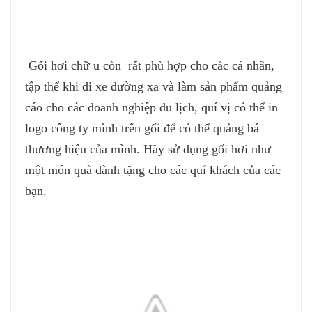
gối, gốihơi, gối hơi hình chữ u, gối hơi đa năng,
goi, goi hoi, goi hoi hinh chu u, goi hoi da nang,
Gối hơi chữ u còn rất phù hợp cho các cá nhân,
tập thể khi đi xe đường xa và làm sản phẩm quảng
cáo cho các doanh nghiệp du lịch, quí vị có thể in
logo công ty mình trên gối để có thể quảng bá
thương hiệu của mình. Hãy sử dụng gối hơi như
một món quà dành tặng cho các quí khách của các
bạn.